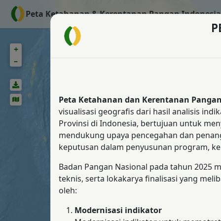
Peta Ketahanan & Kerentanan Pangan Indonesia 
P
+
+
–
–
Peta Ketahanan dan Kerentanan Pangan
visualisasi geografis dari hasil analisis
Provinsi di Indonesia, bertujuan untuk me
mendukung upaya pencegahan dan penang
keputusan dalam penyusunan program, kebij
Badan Pangan Nasional pada tahun 2025 me
teknis, serta lokakarya finalisasi yang m
oleh:
Modernisasi indikator