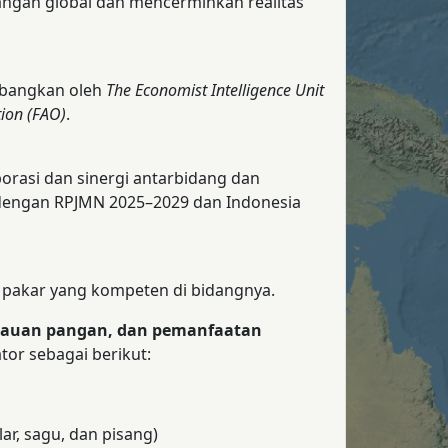
angan global dan mencerminkan realitas
bangkan oleh
The Economist Intelligence Unit
tion (FAO)
.
rasi dan sinergi antarbidang dan
dengan RPJMN 2025–2029 dan Indonesia
a pakar yang kompeten di bidangnya.
gkauan pangan, dan pemanfaatan
tor sebagai berikut:
ar, sagu, dan pisang)