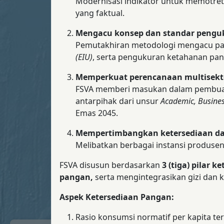
Modernisasi indikator untuk memotret
yang faktual.
Mengacu konsep dan standar pengu
Pemutakhiran metodologi mengacu p
(EIU)
, serta pengukuran ketahanan pa
Memperkuat perencanaan multisekto
FSVA memberi masukan dalam pembuatan
antarpihak dari unsur
Academic, Busine
Emas 2045.
Mempertimbangkan ketersediaan data
Melibatkan berbagai instansi produse
FSVA disusun berdasarkan
3 (tiga) pilar 
pangan,
serta mengintegrasikan gizi dan ke
Aspek Ketersediaan Pangan:
Rasio konsumsi normatif per kapita ter