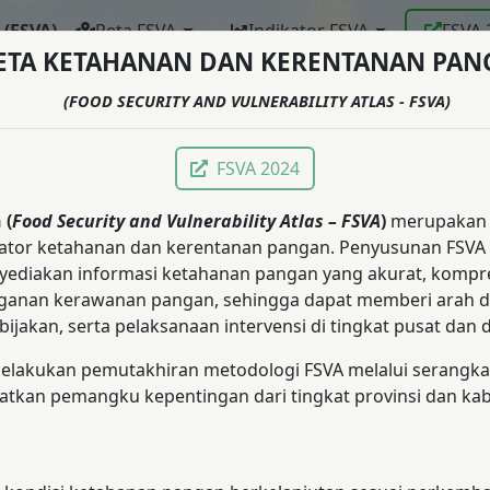
(FSVA)
Peta FSVA
Indikator FSVA
FSVA 
ETA KETAHANAN DAN KERENTANAN PAN
(FOOD SECURITY AND VULNERABILITY ATLAS - FSVA)
FSVA 2024
 (
Food Security and Vulnerability Atlas – FSVA
)
merupakan 
 indikator ketahanan dan kerentanan pangan. Penyusunan FS
nyediakan informasi ketahanan pangan yang akurat, kompre
anan kerawanan pangan, sehingga dapat memberi arah 
akan, serta pelaksanaan intervensi di tingkat pusat dan 
lakukan pemutakhiran metodologi FSVA melalui serangkaian
elibatkan pemangku kepentingan dari tingkat provinsi dan k