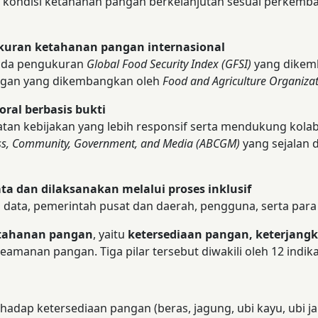
 kondisi ketahanan pangan berkelanjutan sesuai perkemb
kuran ketahanan pangan internasional
ada pengukuran
Global Food Security Index (GFSI)
yang dikem
ngan yang dikembangkan oleh
Food and Agriculture Organiza
ral berbasis bukti
 kebijakan yang lebih responsif serta mendukung kolabo
ss, Community, Government, and Media (ABCGM)
yang sejalan 
 dan dilaksanakan melalui proses inklusif
n data, pemerintah pusat dan daerah, pengguna, serta par
ketahanan pangan
, yaitu
ketersediaan pangan, keterjan
amanan pangan. Tiga pilar tersebut diwakili oleh 12 indika
hadap ketersediaan pangan (beras, jagung, ubi kayu, ubi jal