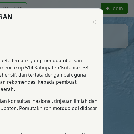
2018-2024
Login
GAN
Legenda
No Data
peta tematik yang menggambarkan
VA mencakup 514 Kabupaten/Kota dari 38
hensif, dan tertata dengan baik guna
dan rekomendasi kepada pembuat
daerah.
 konsultasi nasional, tinjauan ilmiah dan
abupaten. Pemutakhiran metodologi didasari