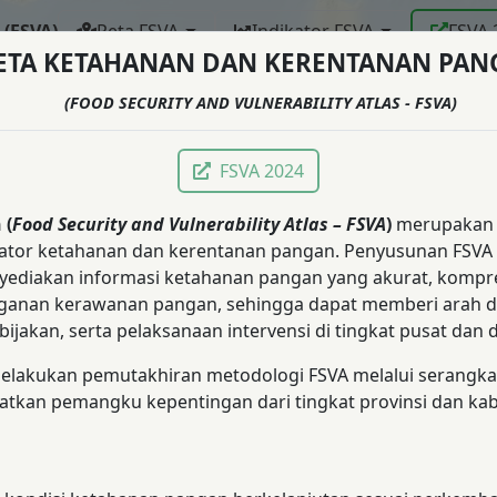
(FSVA)
Peta FSVA
Indikator FSVA
FSVA 
ETA KETAHANAN DAN KERENTANAN PAN
(FOOD SECURITY AND VULNERABILITY ATLAS - FSVA)
FSVA 2024
 (
Food Security and Vulnerability Atlas – FSVA
)
merupakan 
 indikator ketahanan dan kerentanan pangan. Penyusunan FS
nyediakan informasi ketahanan pangan yang akurat, kompre
anan kerawanan pangan, sehingga dapat memberi arah 
akan, serta pelaksanaan intervensi di tingkat pusat dan 
lakukan pemutakhiran metodologi FSVA melalui serangkaian
elibatkan pemangku kepentingan dari tingkat provinsi dan k