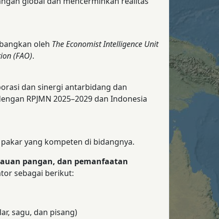
angan global dan mencerminkan realitas
bangkan oleh
The Economist Intelligence Unit
tion (FAO)
.
rasi dan sinergi antarbidang dan
dengan RPJMN 2025–2029 dan Indonesia
a pakar yang kompeten di bidangnya.
gkauan pangan, dan pemanfaatan
tor sebagai berikut:
ar, sagu, dan pisang)