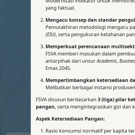
Modernisasi indikator untuk memotret
yang faktual.
Mengacu konsep dan standar pengu
Pemutakhiran metodologi mengacu p
(EIU)
, serta pengukuran ketahanan pa
Memperkuat perencanaan multisekto
FSVA memberi masukan dalam pembuatan
antarpihak dari unsur
Academic, Busine
Emas 2045.
Mempertimbangkan ketersediaan data
Melibatkan berbagai instansi produse
FSVA disusun berdasarkan
3 (tiga) pilar 
pangan,
serta mengintegrasikan gizi dan ke
Aspek Ketersediaan Pangan:
Rasio konsumsi normatif per kapita ter