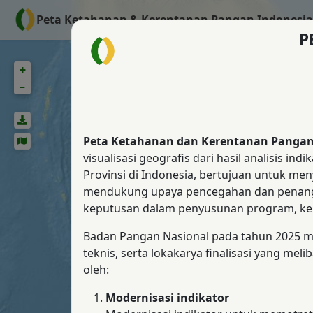
Peta Ketahanan & Kerentanan Pangan Indonesia 
P
+
+
–
–
Peta Ketahanan dan Kerentanan Pangan
visualisasi geografis dari hasil analisis
Provinsi di Indonesia, bertujuan untuk me
mendukung upaya pencegahan dan penang
keputusan dalam penyusunan program, kebij
Badan Pangan Nasional pada tahun 2025 me
teknis, serta lokakarya finalisasi yang m
oleh:
Modernisasi indikator