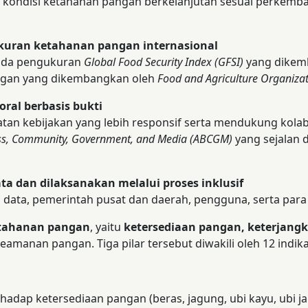
 kondisi ketahanan pangan berkelanjutan sesuai perkemb
kuran ketahanan pangan internasional
ada pengukuran
Global Food Security Index (GFSI)
yang dikem
ngan yang dikembangkan oleh
Food and Agriculture Organiza
ral berbasis bukti
 kebijakan yang lebih responsif serta mendukung kolabo
ss, Community, Government, and Media (ABCGM)
yang sejalan 
 dan dilaksanakan melalui proses inklusif
n data, pemerintah pusat dan daerah, pengguna, serta par
ketahanan pangan
, yaitu
ketersediaan pangan, keterjan
amanan pangan. Tiga pilar tersebut diwakili oleh 12 indika
hadap ketersediaan pangan (beras, jagung, ubi kayu, ubi jal