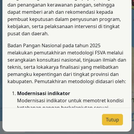
dan penanganan kerawanan pangan, sehingga
dapat memberi arah dan rekomendasi kepada
pembuat keputusan dalam penyusunan program,
kebijakan, serta pelaksanaan intervensi di tingkat
pusat dan daerah.
Badan Pangan Nasional pada tahun 2025
melakukan pemutakhiran metodologi FSVA melalui
serangkaian konsultasi nasional, tinjauan ilmiah dan
teknis, serta lokakarya finalisasi yang melibatkan
pemangku kepentingan dari tingkat provinsi dan
kabupaten. Pemutakhiran metodologi didasari oleh:
Modernisasi indikator
Peta Ketahanan dan Kerentanan
Modernisasi indikator untuk memotret kondisi
Diterbitkan oleh Badan Pangan Nasional
ketahanan pangan berkelanjutan sesuai
perkembangan global dan mencerminkan
Tutup
realitas yang faktual.