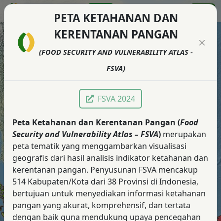
PETA KETAHANAN DAN
KERENTANAN PANGAN
Legenda
+
+
(FOOD SECURITY AND VULNERABILITY ATLAS -
Prioritas 1 - Sangat Rentan (20 kab/kota)
–
–
Prioritas 2 - Rentan (19 kab/kota)
FSVA)
Prioritas 3 - Agak Rentan (42 kab/kota)
Prioritas 4 - Agak Tahan (111 kab/kota)
Prioritas 5 - Tahan (216 kab/kota)
FSVA 2024
Prioritas 6 - Sangat Tahan (106 kab/kota)
Peta Ketahanan dan Kerentanan Pangan (
Food
Security and Vulnerability Atlas – FSVA
)
merupakan
peta tematik yang menggambarkan visualisasi
geografis dari hasil analisis indikator ketahanan dan
kerentanan pangan. Penyusunan FSVA mencakup
514 Kabupaten/Kota dari 38 Provinsi di Indonesia,
bertujuan untuk menyediakan informasi ketahanan
pangan yang akurat, komprehensif, dan tertata
dengan baik guna mendukung upaya pencegahan