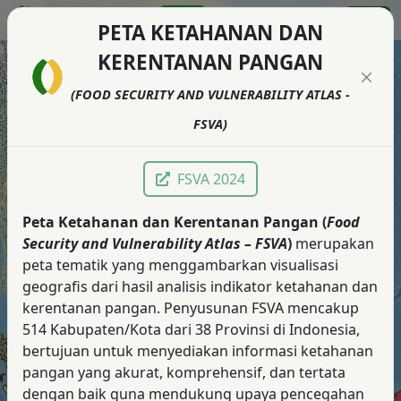
PETA KETAHANAN DAN
KERENTANAN PANGAN
Legenda
+
+
(FOOD SECURITY AND VULNERABILITY ATLAS -
Prioritas 1 - Sangat Rentan (20 kab/kota)
–
–
Prioritas 2 - Rentan (19 kab/kota)
FSVA)
Prioritas 3 - Agak Rentan (42 kab/kota)
Prioritas 4 - Agak Tahan (111 kab/kota)
Prioritas 5 - Tahan (216 kab/kota)
FSVA 2024
Prioritas 6 - Sangat Tahan (106 kab/kota)
Peta Ketahanan dan Kerentanan Pangan (
Food
Security and Vulnerability Atlas – FSVA
)
merupakan
peta tematik yang menggambarkan visualisasi
geografis dari hasil analisis indikator ketahanan dan
kerentanan pangan. Penyusunan FSVA mencakup
514 Kabupaten/Kota dari 38 Provinsi di Indonesia,
bertujuan untuk menyediakan informasi ketahanan
pangan yang akurat, komprehensif, dan tertata
dengan baik guna mendukung upaya pencegahan