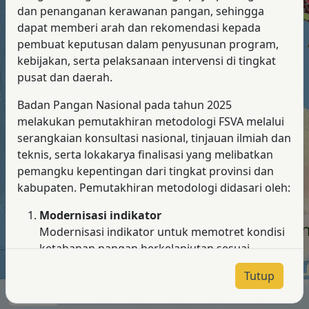
dan penanganan kerawanan pangan, sehingga
dapat memberi arah dan rekomendasi kepada
pembuat keputusan dalam penyusunan program,
kebijakan, serta pelaksanaan intervensi di tingkat
pusat dan daerah.
Badan Pangan Nasional pada tahun 2025
melakukan pemutakhiran metodologi FSVA melalui
serangkaian konsultasi nasional, tinjauan ilmiah dan
teknis, serta lokakarya finalisasi yang melibatkan
pemangku kepentingan dari tingkat provinsi dan
kabupaten. Pemutakhiran metodologi didasari oleh:
Modernisasi indikator
Peta Ketahanan dan Kerentanan
Modernisasi indikator untuk memotret kondisi
Diterbitkan oleh Badan Pangan Nasional
ketahanan pangan berkelanjutan sesuai
perkembangan global dan mencerminkan
Tutup
realitas yang faktual.